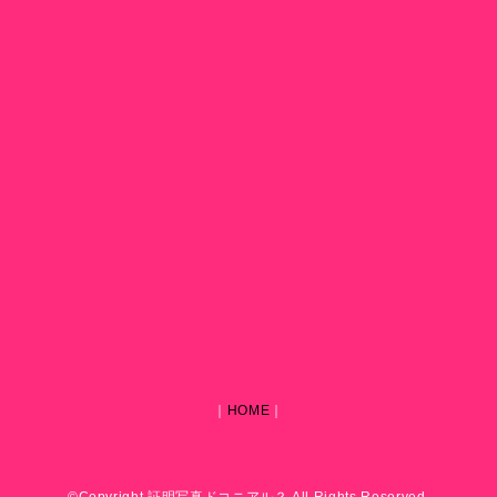
｜
HOME
｜
©Copyright 証明写真ドコニアル？ All Rights Reserved.