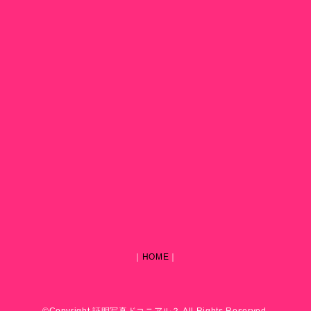
｜
HOME
｜
©Copyright 証明写真ドコニアル？ All Rights Reserved.