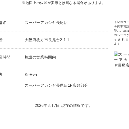
※地図上の位置が実際とは異なる場合があります。
舗名
スーパーアカシヤ長尾店
下記のコ
を携帯電
読みこめ
のページ
所
大阪府枚方市長尾台2-1-1
示されま
よ！
業時間
施設の営業時間内
考
Ki-Re-i
スーパーアカシヤ長尾店1F店頭部分
2026年8月7日 現在の情報です。