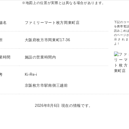
※地図上の位置が実際とは異なる場合があります。
舗名
ファミリーマート枚方岡東町店
下記のコ
を携帯電
読みこめ
のページ
所
大阪府枚方市岡東町17-36
示されま
よ！
業時間
施設の営業時間内
考
Ki-Re-i
京阪枚方市駅南側三越前
2026年8月6日 現在の情報です。