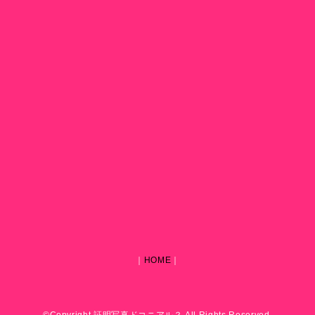
｜
HOME
｜
©Copyright 証明写真ドコニアル？ All Rights Reserved.