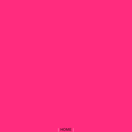
｜
HOME
｜