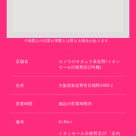
※地図上の位置が実際とは異なる場合があります。
店舗名
カメラのキタムラ泉佐野/イオン
モール日根野店(2号機)
住所
大阪府泉佐野市日根野2496-1
営業時間
施設の営業時間内
備考
Ki-Re-i
イオンモール日根野店1F「店内