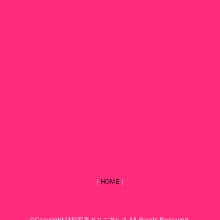
｜
HOME
｜
©Copyright 証明写真ドコニアル？ All Rights Reserved.