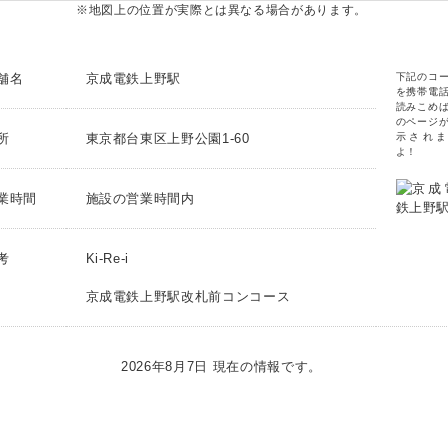
※地図上の位置が実際とは異なる場合があります。
舗名
京成電鉄上野駅
下記のコ
を携帯電
読みこめ
のページ
所
東京都台東区上野公園1-60
示されま
よ！
業時間
施設の営業時間内
考
Ki-Re-i
京成電鉄上野駅改札前コンコース
2026年8月7日 現在の情報です。