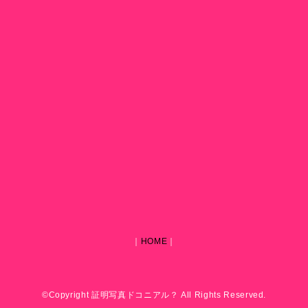
｜
HOME
｜
©Copyright 証明写真ドコニアル？ All Rights Reserved.