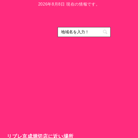
2026年8月8日 現在の情報です。
リブレ京成堀切店に近い場所