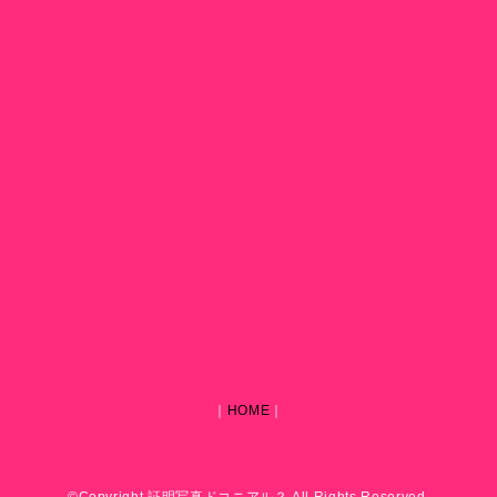
｜
HOME
｜
©Copyright 証明写真ドコニアル？ All Rights Reserved.