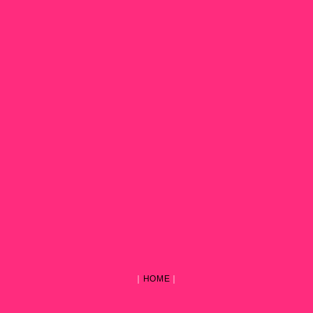
｜
HOME
｜