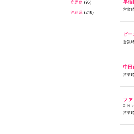
早稲
鹿児島
(96)
営業
沖縄県
(248)
ピー
営業
中田
営業
ファ
新宿
営業