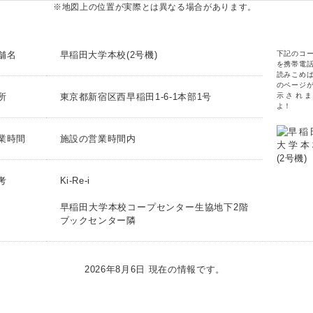
※地図上の位置が実際とは異なる場合があります。
舗名
早稲田大学本校(2号機)
下記のコ
を携帯電
読みこめ
のページ
所
東京都新宿区西早稲田1-6-1本部1号
示されま
よ！
業時間
施設の営業時間内
考
Ki-Re-i
早稲田大学本校コープセンター生協地下2階
ブックセンター隣
2026年8月6日 現在の情報です。