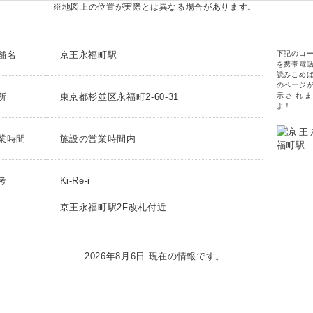
※地図上の位置が実際とは異なる場合があります。
舗名
京王永福町駅
下記のコ
を携帯電
読みこめ
のページ
所
東京都杉並区永福町2-60-31
示されま
よ！
業時間
施設の営業時間内
考
Ki-Re-i
京王永福町駅2F改札付近
2026年8月6日 現在の情報です。