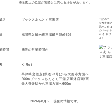
※地図上の位置が実際とは異なる場合があります。
舗名
ブックスあんとく三潴店
下記のコ
を携帯電
読みこめ
のページ
所
福岡県久留米市三潴町早津崎892
示されま
よ！
業時間
施設の営業時間内
考
Ki-Re-i
早津崎交差点(県道23号)から大善寺方面へ
200mブックスあんとく三潴店屋外店頭/西
鉄大善寺駅から三潴方面へ600m
2026年8月6日 現在の情報です。