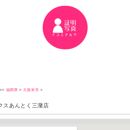
>>
福岡県
>
久留米市
>
クスあんとく三潴店