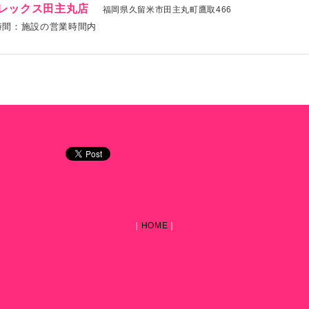
レックス田主丸店
福岡県久留米市田主丸町鷹取466
時間：施設の営業時間内
｜
HOME
｜