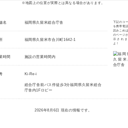
※地図上の位置が実際とは異なる場合があります。
舗名
福岡県久留米総合庁舎
下記のコ
を携帯電
読みこめ
のページ
所
福岡県久留米市合川町1642-1
示されま
よ！
業時間
施設の営業時間内
考
Ki-Re-i
総合庁舎前バス停徒歩3分福岡県久留米総合
庁舎内1Fロビー
2026年8月6日 現在の情報です。