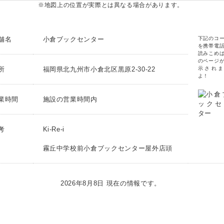
※地図上の位置が実際とは異なる場合があります。
舗名
小倉ブックセンター
下記のコ
を携帯電
読みこめ
のページ
所
福岡県北九州市小倉北区黒原2-30-22
示されま
よ！
業時間
施設の営業時間内
考
Ki-Re-i
霧丘中学校前小倉ブックセンター屋外店頭
2026年8月8日 現在の情報です。