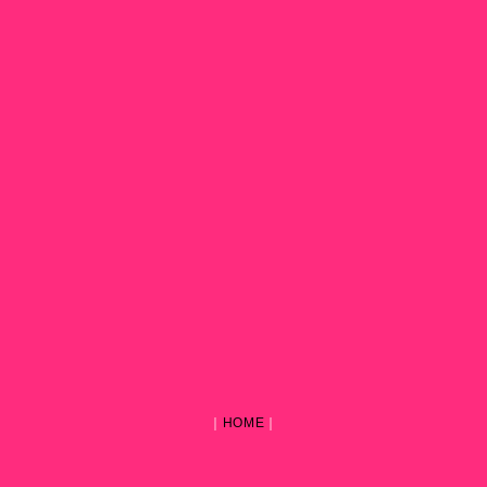
｜
HOME
｜