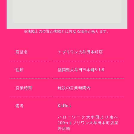
※地図上の位置が実際とは異なる場合があります。
店舗名
エブリワン大牟田本町店
住所
福岡県大牟田市本町6-1-9
営業時間
施設の営業時間内
備考
Ki-Re-i
ハローワーク大牟田より南へ
100mエブリワン大牟田本町店屋
外店頭