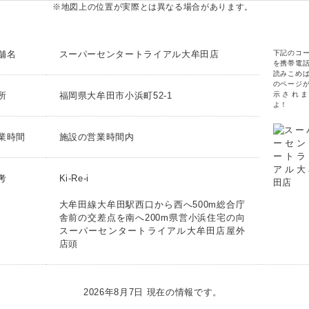
※地図上の位置が実際とは異なる場合があります。
舗名
スーパーセンタートライアル大牟田店
下記のコ
を携帯電
読みこめ
のページ
所
福岡県大牟田市小浜町52-1
示されま
よ！
業時間
施設の営業時間内
考
Ki-Re-i
大牟田線大牟田駅西口から西へ500m総合庁
舎前の交差点を南へ200m県営小浜住宅の向
スーパーセンタートライアル大牟田店屋外
店頭
2026年8月7日 現在の情報です。